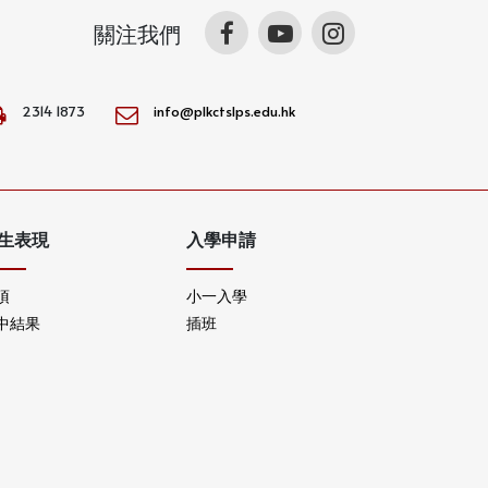
關注我們
2314 1873
info@plkctslps.edu.hk
生表現
入學申請
項
小一入學
中結果
插班