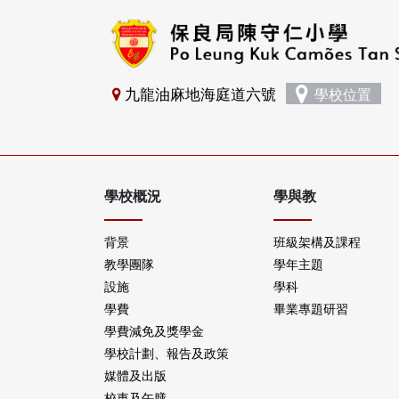
九龍油麻地海庭道六號
學校位置
學校概況
學與教
背景
班級架構及課程
教學團隊
學年主題
設施
學科
學費
畢業專題研習
學費減免及獎學金
學校計劃、報告及政策
媒體及出版
校車及午膳