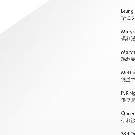
Leung
梁式
Maryk
瑪利諾
Marym
瑪利
Metho
循道
PLK Ng
保良
Queen
伊利
SKH T