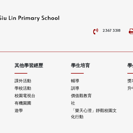
2367 3318
其他學習經歷
學生培育
學
課外活動
輔導
獎
學校活動
訓導
升
校園電視台
價值觀教育
有機園圃
社
遊學
「樂天心澄」靜觀校園文
化行動