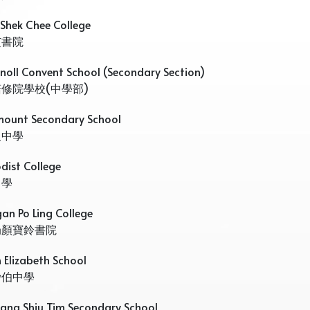
 Shek Chee College
芝書院
noll Convent School (Secondary Section)
修院學校(中學部)
ount Secondary School
曼中學
dist College
中學
an Po Ling College
局顏寶鈴書院
 Elizabeth School
沙伯中學
sang Shiu Tim Secondary School